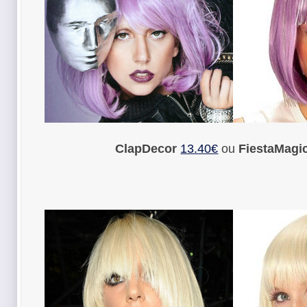
ClapDecor
13.40€
ou
FiestaMagi