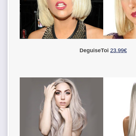
DeguiseToi
23.99€