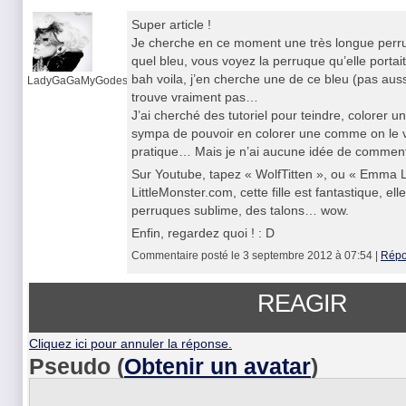
Super article !
Je cherche en ce moment une très longue perru
quel bleu, vous voyez la perruque qu’elle portai
bah voila, j’en cherche une de ce bleu (pas auss
LadyGaGaMyGodess
trouve vraiment pas…
J’ai cherché des tutoriel pour teindre, colorer u
sympa de pouvoir en colorer une comme on le v
pratique… Mais je n’ai aucune idée de commen
Sur Youtube, tapez « WolfTitten », ou « Emma L
LittleMonster.com, cette fille est fantastique, el
perruques sublime, des talons… wow.
Enfin, regardez quoi ! : D
Commentaire posté le 3 septembre 2012 à 07:54 |
Répo
REAGIR
Cliquez ici pour annuler la réponse.
Pseudo (
Obtenir un avatar
)