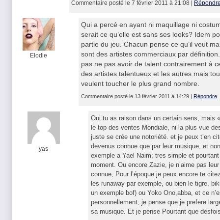
Commentaire posté le 7 février 2011 à 21:08 |
Répondr
Qui a percé en ayant ni maquillage ni cost
serait ce qu’elle est sans ses looks? Idem p
partie du jeu. Chacun pense ce qu’il veut mai
sont des artistes commerciaux par définition.
Elodie
pas ne pas avoir de talent contrairement à c
des artistes talentueux et les autres mais t
veulent toucher le plus grand nombre.
Commentaire posté le 13 février 2011 à 14:29 |
Répondre
Oui tu as raison dans un certain sens, mais «
le top des ventes Mondiale, ni la plus vue de
juste se crée une notoriété. et je peux t’en 
devenus connue que par leur musique, et non
yas
exemple a Yael Naim; tres simple et pourtant 
moment. Ou encore Zazie, je n’aime pas leur
connue, Pour l’époque je peux encore te cite
les runaway par exemple, ou bien le tigre, biki
un exemple bof) ou Yoko Ono,abba, et ce n’e
personnellement, je pense que je prefere lar
sa musique. Et je pense Pourtant que desfois 