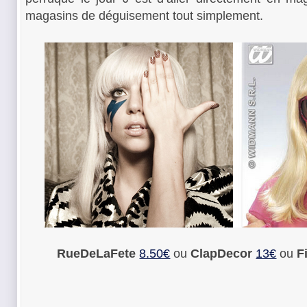
magasins de déguisement tout simplement.
RueDeLaFete
8.50€
ou
ClapDecor
13€
ou
F