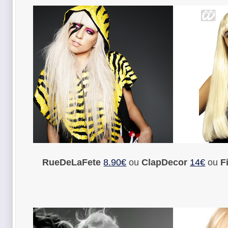
RueDeLaFete
8.90€
ou
ClapDecor
14€
ou
F