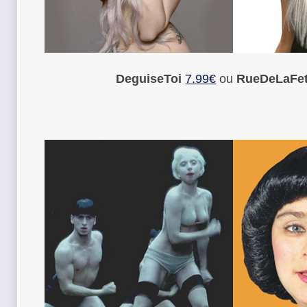
DeguiseToi
7.99€
ou
RueDeLaFe