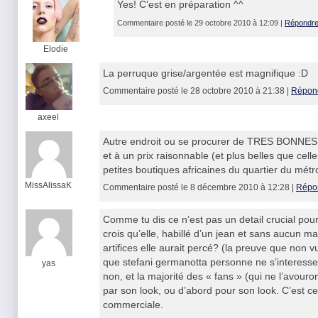
Yes! C’est en préparation ^^
Commentaire posté le 29 octobre 2010 à 12:09 |
Répondr
Elodie
La perruque grise/argentée est magnifique :D
Commentaire posté le 28 octobre 2010 à 21:38 |
Répon
axeel
Autre endroit ou se procurer de TRES BONNES p
et à un prix raisonnable (et plus belles que celle
petites boutiques africaines du quartier du mét
MissAlissaK
Commentaire posté le 8 décembre 2010 à 12:28 |
Répo
Comme tu dis ce n’est pas un detail crucial po
crois qu’elle, habillé d’un jean et sans aucun m
artifices elle aurait percé? (la preuve que non v
que stefani germanotta personne ne s’interesser
yas
non, et la majorité des « fans » (qui ne l’avour
par son look, ou d’abord pour son look. C’est ce
commerciale.