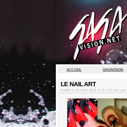
ACCUEIL
GAGAVISION
LE NAIL ART
Publié le
21 août 2011
à
14 h 01 min pa