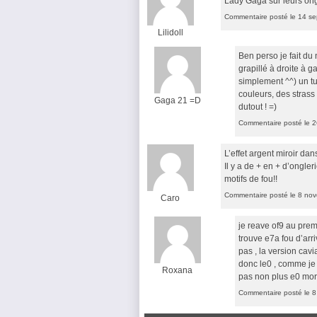
Lady Gaga sur leurs ong
Commentaire posté le 14 s
Lilidoll
Ben perso je fait du 
grapillé à droite à g
simplement ^^) un tu
couleurs, des strass
Gaga 21 =D
dutout ! =)
Commentaire posté le 2
L’effet argent miroir d
Il y a de + en + d’ongle
motifs de fou!!
Commentaire posté le 8 no
Caro
je reave of9 au premi
trouve e7a fou d’arri
pas , la version cavi
donc le0 , comme je 
Roxana
pas non plus e0 mord
Commentaire posté le 8