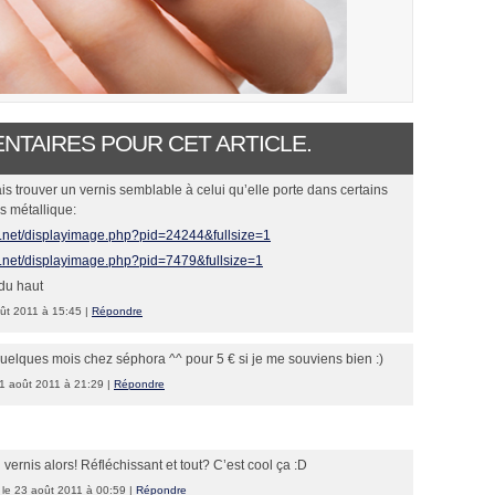
ENTAIRES POUR CET ARTICLE.
s trouver un vernis semblable à celui qu’elle porte dans certains
s métallique:
on.net/displayimage.php?pid=24244&fullsize=1
on.net/displayimage.php?pid=7479&fullsize=1
du haut
ût 2011 à 15:45 |
Répondre
a quelques mois chez séphora ^^ pour 5 € si je me souviens bien :)
1 août 2011 à 21:29 |
Répondre
 vernis alors! Réfléchissant et tout? C’est cool ça :D
le 23 août 2011 à 00:59 |
Répondre