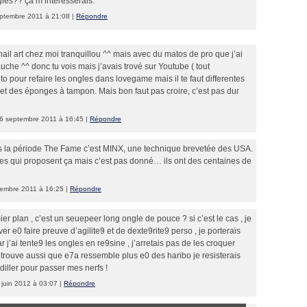
les?? ça m’intéresserais.
eptembre 2011 à 21:08 |
Répondre
nail art chez moi tranquillou ^^ mais avec du matos de pro que j’ai
auche ^^ donc tu vois mais j’avais trové sur Youtube ( tout
to pour refaire les ongles dans lovegame mais il te faut differentes
 et des éponges à tampon. Mais bon faut pas croire, c’est pas dur
6 septembre 2011 à 16:45 |
Répondre
ans la période The Fame c’est MINX, une technique brevetée des USA.
ries qui proposent ça mais c’est pas donné… ils ont des centaines de
vembre 2011 à 16:25 |
Répondre
er plan , c’est un seuepeer long ongle de pouce ? si c’est le cas , je
ver e0 faire preuve d’agilite9 et de dexte9rite9 perso , je porterais
ar j’ai tente9 les ongles en re9sine , j’arretais pas de les croquer
trouve aussi que e7a ressemble plus e0 des haribo je resisterais
iller pour passer mes nerfs !
 juin 2012 à 03:07 |
Répondre