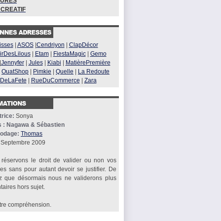
URES
 CREATIF
isses
|
ASOS
|
Cendriyon
|
ClapDécor
rDesLilous
|
Etam
|
FiestaMagic
|
Gemo
|
Jennyfer
|
Jules
|
Kiabi
|
MatièrePremière
|
OuatShop
|
Pimkie
|
Quelle
|
La Redoute
DeLaFete
|
RueDuCommerce
|
Zara
rice:
Sonya
 : Nagawa & Sébastien
codage:
Thomas
Septembre 2009
réservons le droit de valider ou non vos
s sans pour autant devoir se justifier. De
z que désormais nous ne validerons plus
aires hors sujet.
tre compréhension.