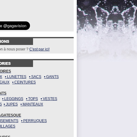
on à nous poser ?
C'est par ici!
OIRES
UX
..
• LUNETTES
..
• SACS
..
• GANTS
PEAUX
..
• CEINTURES
NTS
..
• LEGGINGS
..
• TOPS
..
• VESTES
S
..
• JUPES
..
• MANTEAUX
AGATESQUE
UISEMENTS
..
• PERRUQUES
ILLAGES