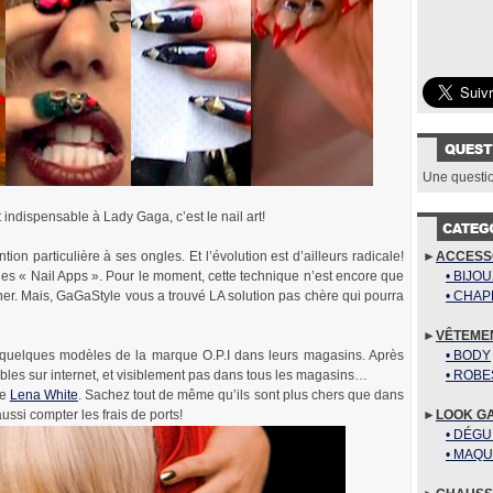
Une questi
t indispensable à Lady Gaga, c’est le nail art!
►
ACCESS
ion particulière à ses ongles. Et l’évolution est d’ailleurs radicale!
.......
• BIJO
 des « Nail Apps ». Pour le moment, cette technique n’est encore que
.......
• CHA
er. Mais, GaGaStyle vous a trouvé LA solution pas chère qui pourra
►
VÊTEME
.......
• BODY
quelques modèles de la marque O.P.I dans leurs magasins. Après
.......
• ROBE
ibles sur internet, et visiblement pas dans tous les magasins…
te
Lena White
. Sachez tout de même qu’ils sont plus chers que dans
►
LOOK G
ssi compter les frais de ports!
.......
• DÉG
.......
• MAQU