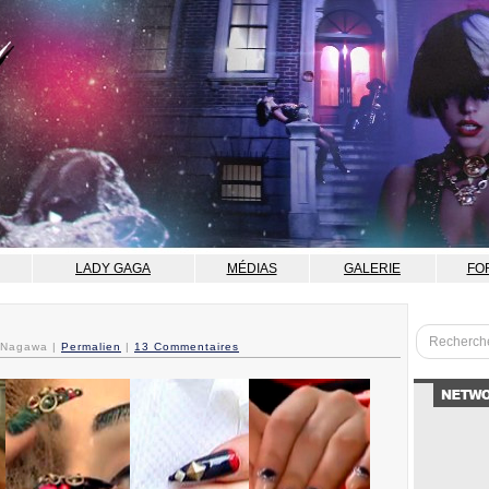
LADY GAGA
MÉDIAS
GALERIE
FO
r Nagawa |
Permalien
|
13 Commentaires