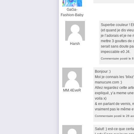
GaGa-
Fashion-Baby
Superbe couleur ! Et 
(et quand je dis vieu
je l’adorais et je ne 
mettre 3 gouttes de 
Harsh
serait sans doute pas
impeccable e0 J4.
Commentaire posté le 8
Bonjour :)
Moi je connais les ‘blixz
manucure.com :)
Allez regardez cette arti
MM.4EveR
expliqué, y’a meme une
voila x)
& en parlant de vernis, 
vraiment pas le même eff
Commentaire posté le 28 ao
Salut! :) est-ce que cert