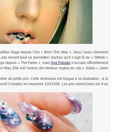
u’utilise Gaga depuis l’ère « Born This Way ». Vous l’avez sûrement
dy herself peut se permettre! Sachez qu’il s’agit là de « Stillets »
aga depuis « The Fame », mais
Aya Fukuda
s’occupe officiellement
s Way. Elle est l’auteur des fameux ongles du clip « Judas », plein
eiller de petits prix. Cette technique est longue à la réalisation , à la
t court! Comptez en moyenne 120/150€. Les prix varient bien sûr d’un