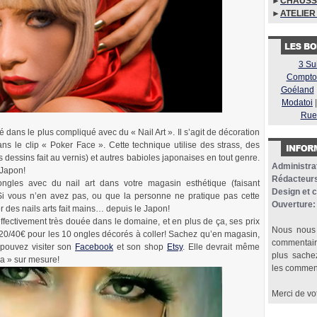
►
CHAUSS
►
ATELIER
3 Su
Comptoi
Goéland
Modatoi
Rue
 dans le plus compliqué avec du « Nail Art ». Il s’agit de décoration
s le clip « Poker Face ». Cette technique utilise des strass, des
rs dessins fait au vernis) et autres babioles japonaises en tout genre.
Administrat
 Japon!
Rédacteurs
gles avec du nail art dans votre magasin esthétique (faisant
Design et 
i vous n’en avez pas, ou que la personne ne pratique pas cette
Ouverture:
des nails arts fait mains… depuis le Japon!
effectivement très douée dans le domaine, et en plus de ça, ses prix
Nous nous 
n 20/40€ pour les 10 ongles décorés à coller! Sachez qu’en magasin,
commentaire
 pouvez visiter son
Facebook
et son shop
Etsy
. Elle devrait même
plus sache
ga » sur mesure!
les comment
Merci de vo