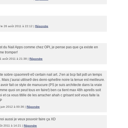
le 26 août 2011 à 22:12 |
Répondre
t du Nail Apps comme chez OPI, je pense pas que ça existe en
 me tromper!
1 août 2011 à 21:38 |
Répondre
ste sobre cpaomre9 e0 certain nail art. J’en ai bcp fait pdt un temps
. Mais j’aurai utilise9 des demi-sphe8re noire la tenue est meilleure.
avoir fait ce style de manucure (PS je suis architecte dans la vraie
omme quoi on peut tous en faire!) ben ca tient max 48h apre8s soit
t ca vous titille de les arracher ahah c grisant soit vous faite la
:P
 juin 2012 à 00:36 |
Répondre
 moi aussi je veux pouvoir faire ça XD
ût 2011 à 14:21 |
Répondre