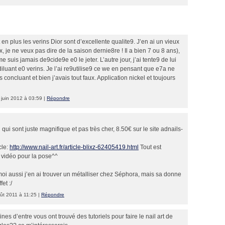
en plus les verins Dior sont d’excellente qualite9. J’en ai un vieux
x, je ne veux pas dire de la saison dernie8re ! Il a bien 7 ou 8 ans),
me suis jamais de9cide9e e0 le jeter. L’autre jour, j’ai tente9 de lui
diluant e0 verins. Je l’ai re9utilise9 ce we en pensant que e7a ne
 concluant et bien j’avais tout faux. Application nickel et toujours
 juin 2012 à 03:59 |
Répondre
’ qui sont juste magnifique et pas très cher, 8.50€ sur le site adnails-
cle:
http://www.nail-art.fr/article-blixz-62405419.html
Tout est
 vidéo pour la pose^^
moi aussi j’en ai trouver un métalliser chez Séphora, mais sa donne
et :/
ût 2011 à 11:25 |
Répondre
aines d’entre vous ont trouvé des tutoriels pour faire le nail art de