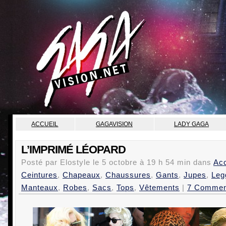
ACCUEIL
GAGAVISION
LADY GAGA
L’IMPRIMÉ LÉOPARD
Posté par Elostyle le
5 octobre
à
19 h 54 min
dans
Ac
Ceintures
,
Chapeaux
,
Chaussures
,
Gants
,
Jupes
,
Leg
Manteaux
,
Robes
,
Sacs
,
Tops
,
Vêtements
|
7 Commen