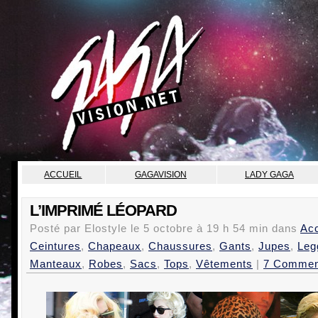
ACCUEIL
GAGAVISION
LADY GAGA
L’IMPRIMÉ LÉOPARD
Posté par Elostyle le
5 octobre
à
19 h 54 min
dans
Ac
Ceintures
,
Chapeaux
,
Chaussures
,
Gants
,
Jupes
,
Leg
Manteaux
,
Robes
,
Sacs
,
Tops
,
Vêtements
|
7 Commen